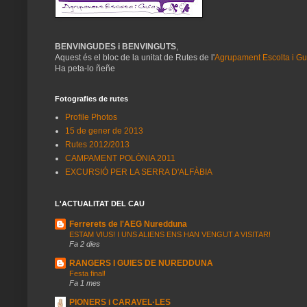
BENVINGUDES i BENVINGUTS
,
Aquest és el bloc de la unitat de Rutes de l'
Agrupament Escolta i G
Ha peta-lo ñeñe
Fotografies de rutes
Profile Photos
15 de gener de 2013
Rutes 2012/2013
CAMPAMENT POLÒNIA 2011
EXCURSIÓ PER LA SERRA D'ALFÀBIA
L'ACTUALITAT DEL CAU
Ferrerets de l'AEG Nuredduna
ESTAM VIUS! I UNS ALIENS ENS HAN VENGUT A VISITAR!
Fa 2 dies
RANGERS I GUIES DE NUREDDUNA
Festa final!
Fa 1 mes
PIONERS i CARAVEL·LES