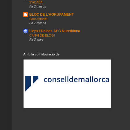
S'ACABA
Fa 2 mesos
BLOC DE L'AGRUPAMENT
Sant Antoni!!!
Fa 7 mesos
Llops i Daines AEG Nuredduna
CANVI DE BLOG!
Fa 3 anys
Amb la col·laboració de: