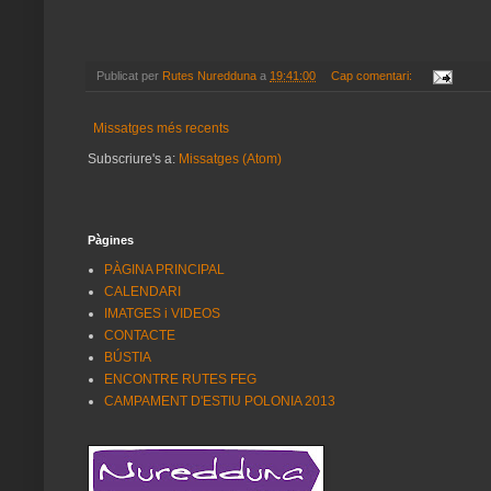
Publicat per
Rutes Nuredduna
a
19:41:00
Cap comentari:
Missatges més recents
Subscriure's a:
Missatges (Atom)
Pàgines
PÀGINA PRINCIPAL
CALENDARI
IMATGES i VIDEOS
CONTACTE
BÚSTIA
ENCONTRE RUTES FEG
CAMPAMENT D'ESTIU POLONIA 2013