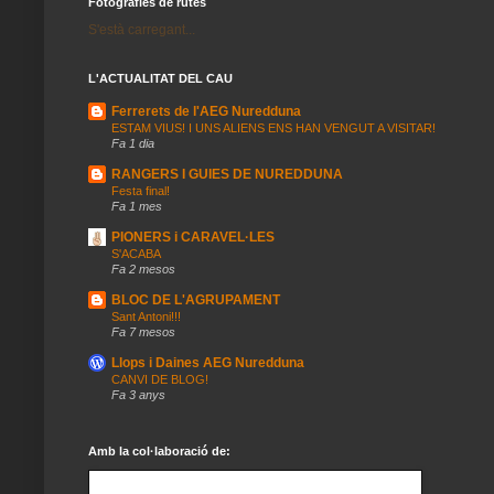
Fotografies de rutes
S'està carregant...
L'ACTUALITAT DEL CAU
Ferrerets de l'AEG Nuredduna
ESTAM VIUS! I UNS ALIENS ENS HAN VENGUT A VISITAR!
Fa 1 dia
RANGERS I GUIES DE NUREDDUNA
Festa final!
Fa 1 mes
PIONERS i CARAVEL·LES
S'ACABA
Fa 2 mesos
BLOC DE L'AGRUPAMENT
Sant Antoni!!!
Fa 7 mesos
Llops i Daines AEG Nuredduna
CANVI DE BLOG!
Fa 3 anys
Amb la col·laboració de: