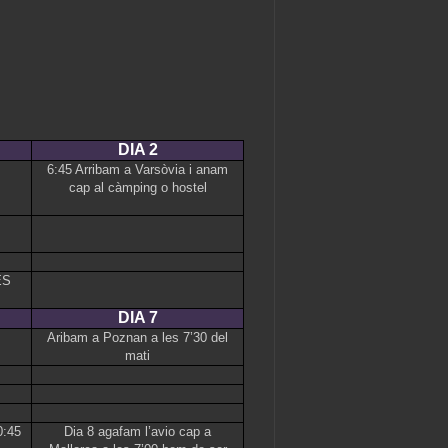
DIA 2
6:45 Arribam a Varsòvia i anam
cap al càmping o hostel
ES
DIA 7
Aribam a Poznan a les 7’30 del
mati
0:45
Dia 8 agafam l’avio cap a