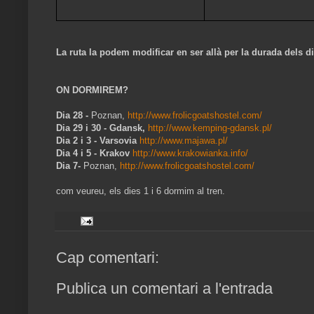
La ruta la podem modificar en ser allà per la durada dels di
ON DORMIREM?
Dia 28 -
Poznan,
http://www.frolicgoatshostel.com/
Dia 29 i 30 - Gdansk,
http://www.kemping-gdansk.pl/
Dia 2 i 3 - Varsovia
http://www.majawa.pl/
Dia 4 i 5 - Krakov
http://www.krakowianka.info/
Dia 7-
Poznan,
http://www.frolicgoatshostel.com/
com veureu, els dies 1 i 6 dormim al tren.
Cap comentari:
Publica un comentari a l'entrada