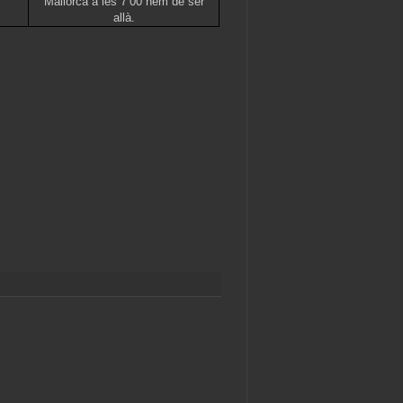
Mallorca a les 7’00 hem de ser
allà.