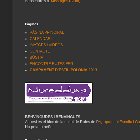
Subscriure's a:
Missatges (Atom)
Pàgines
PÀGINA PRINCIPAL
CALENDARI
IMATGES i VIDEOS
CONTACTE
BÚSTIA
ENCONTRE RUTES FEG
CAMPAMENT D'ESTIU POLONIA 2013
BENVINGUDES i BENVINGUTS
,
Aquest és el bloc de la unitat de Rutes de l'
Agrupament Escolta i G
Ha peta-lo ñeñe