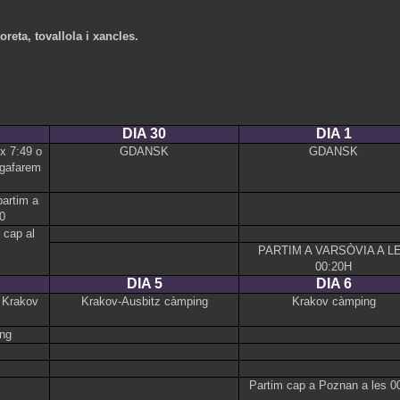
oreta, tovallola i xancles.
DIA 30
DIA 1
x 7:49 o
GDANSK
GDANSK
agafarem
artim a
0
 cap al
PARTIM A VARSÒVIA A L
00:20H
DIA 5
DIA 6
a Krakov
Krakov-Ausbitz càmping
Krakov càmping
ng
Partim cap a Poznan a les 0