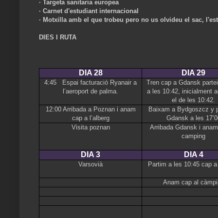
· Targeta sanitaria europea
· Carnet d'estudiant internacional
· Motxilla amb el que trobeu pero no us olvideu el sac, l'est
DIES I RUTA
DIA 28
DIA 29
4:45 Espai facturació Ryanair a
Tren cap a Gdansk partei
l’aeroport de palma.
a les 10:42, inicialment 
el de les 10:42.
12:00 Arribada a Poznan i anam
Baixam a Bydgoszcz y p
cap a l’alberg
Gdansk a les 17’0
Visita poznan
Arribada Gdansk i anam
camping
DIA 3
DIA 4
Varsovià
Partim a les 10:45 cap 
Anam cap al càmpi