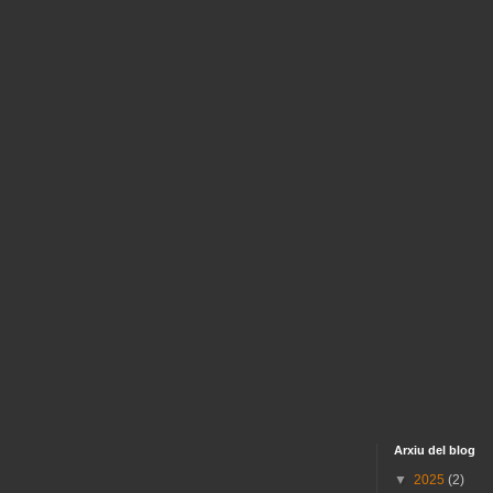
Arxiu del blog
▼
2025
(2)