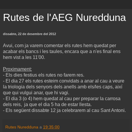
Rutes de l'AEG Nuredduna
dissabte, 22 de desembre del 2012
Avui, com ja varem comentar els rutes hem quedat per
acabar els bancs i les taules, encara que a n'es final ens
hem vist a les 11'00.
Proximament:
- Els dies festius els rutes no farem res.
- El dia 27 els rutes esteim convidats a anar al cau a veure
la triologia dels senyors dels anells amb els/les caps, així
que qui vulgui anar, que hi vagi.
- El dia 3 (o 4) hem quedat al cau per preparar la carrosa
dels reis, ja que el dia 5 ha de estar llesta.
- Els següent dissabte 12 ja celebrarem al cau Sant Antoni.
Rutes Nuredduna
a
19:35:00