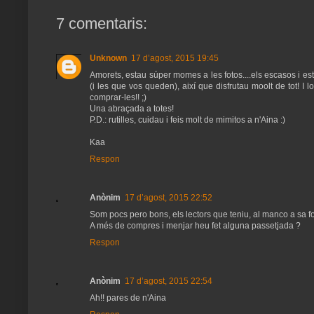
7 comentaris:
Unknown
17 d’agost, 2015 19:45
Amorets, estau súper momes a les fotos....els escasos i e
(i les que vos queden), així que disfrutau moolt de tot! I
comprar-les!! ;)
Una abraçada a totes!
P.D.: rutilles, cuidau i feis molt de mimitos a n'Aina :)
Kaa
Respon
Anònim
17 d’agost, 2015 22:52
Som pocs pero bons, els lectors que teniu, al manco a sa fot
A més de compres i menjar heu fet alguna passetjada ?
Respon
Anònim
17 d’agost, 2015 22:54
Ah!! pares de n'Aina