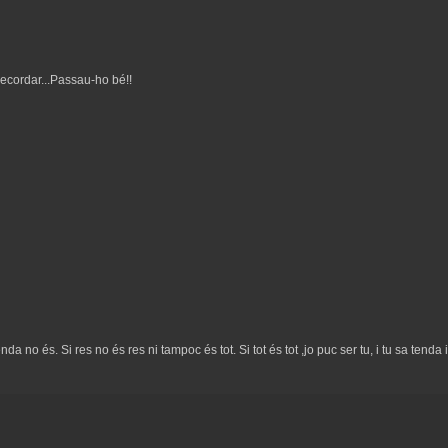
 recordar...Passau-ho bé!!
tenda no és. Si res no és res ni tampoc és tot. Si tot és tot ,jo puc ser tu, i tu sa tenda