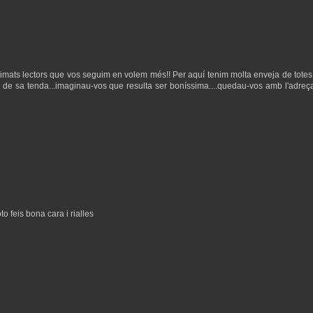
stimats lectors que vos seguim en volem més!! Per aquí tenim molta enveja de tote
 lo de sa tenda...imaginau-vos que resulta ser boníssima....quedau-vos amb l'adreça
o feis bona cara i rialles