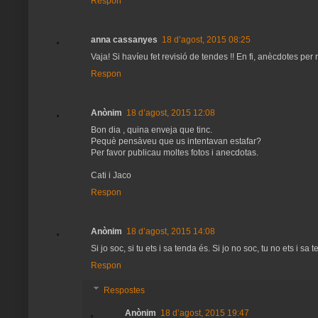
Respon
anna cassanyes
18 d’agost, 2015 08:25
Vaja! Si havíeu fet revisió de tendes !! En fi, anècdotes per
Respon
Anònim
18 d’agost, 2015 12:08
Bon dia , quina enveja que tinc.
Pequè pensàveu que us intentavan estafar?
Per favor publicau moltes fotos i anecdotas.
Cati i Jaco
Respon
Anònim
18 d’agost, 2015 14:08
Si jo soc, si tu ets i sa tenda és. Si jo no soc, tu no ets i sa 
Respon
Respostes
Anònim
18 d’agost, 2015 19:47