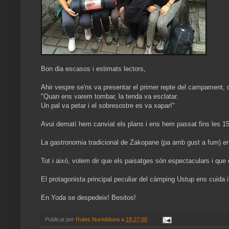
Bon dia escasos i estimats lectors,
Ahir vespre se'ns va presentar el primer repte del campament, 
"Quan ens varem tombar, la tenda va esclatar.
Un pal va petar i el sobresostre es va xapar!"
Avui dematí hem canviat els plans i ens hem passat fins les 15
La gastronomia tradicional de Zakopane (pa amb gust a fum) en
Tot i això, volem dir que els paisatges són espectaculars i que e
El protagonista principal peculiar del càmping Ustup ens cuida
En Yoda se despedeix! Besitos!
Publicat per
Rutes Nuredduna
a
18:27:00