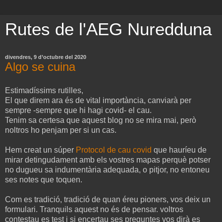
Rutes de l'AEG Nuredduna
divendres, 9 d’octubre del 2020
Algo se cuina
Estimadíssims rutilles,
El que direm ara és de vital importància, canviarà per
sempre -sempre que hi hagi covid- el cau.
Tenim sa certesa que aquest blog no se mira mai, però
noltros ho penjam per si un cas.
Hem creat un súper
Protocol de cau covid
que hauríeu de
mirar detingudament amb els vostres mapas perquè potser
no dugueu sa indumentària adequada, o pitjor, no entoneu
ses notes que toquen.
Com es tradició, tradició de quan éreu pioners, vos deix un
formulari. Tranquils aquest no és de pensar. voltros
contestau es test i si encertau ses preguntes vos dirà es