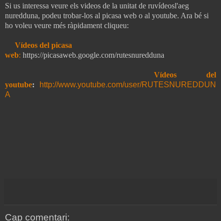
Si us interessa veure els videos de la unitat de ruvídeosl'aeg
nuredduna, podeu trobar-los al picasa web o al youtube. Ara bé si
ho voleu veure més ràpidament cliqueu:
Vídeos del picasa
web
:
https://picasaweb.google.com/rutesnuredduna
Vídeos del
youtube
:
http://www.youtube.com/user/RUTESNUREDDUN
A
Cap comentari: