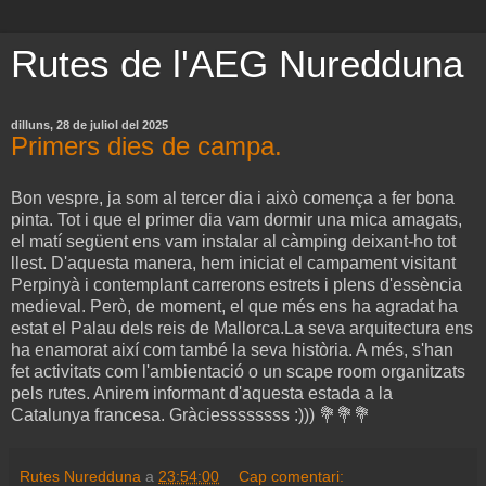
Rutes de l'AEG Nuredduna
dilluns, 28 de juliol del 2025
Primers dies de campa.
Bon vespre, ja som al tercer dia i això comença a fer bona
pinta. Tot i que el primer dia vam dormir una mica amagats,
el matí següent ens vam instalar al càmping deixant-ho tot
llest. D'aquesta manera, hem iniciat el campament visitant
Perpinyà i contemplant carrerons estrets i plens d'essència
medieval. Però, de moment, el que més ens ha agradat ha
estat el Palau dels reis de Mallorca.La seva arquitectura ens
ha enamorat així com també la seva història. A més, s'han
fet activitats com l'ambientació o un scape room organitzats
pels rutes. Anirem informant d'aquesta estada a la
Catalunya francesa. Gràciessssssss :))) 💐💐💐
Rutes Nuredduna
a
23:54:00
Cap comentari: