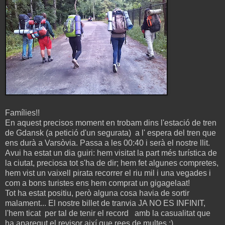
Famílies!!
En aquest precisos moment en trobam dins l'estació de tren
de Gdansk (a petició d'un segurata) a l' espera del tren que
ens durà a Varsòvia. Passa a les 00:40 i serà el nostre llit.
Avui ha estat un dia guiri: hem visitat la part més turística de
la ciutat, preciosa tot s'ha de dir; hem fet algunes compretes,
hem vist un vaixell pirata recorrer el riu mil i una vegades i
com a bons turistes ens hem comprat un gigagelaat!
Tot ha estat positiu, però alguna cosa havia de sortir
malament... El nostre billet de tranvia JA NO ES INFINIT,
l'hem ticat per tal de tenir el record amb la casualitat que
ha aparegut el revisor així que rees de multes ;)