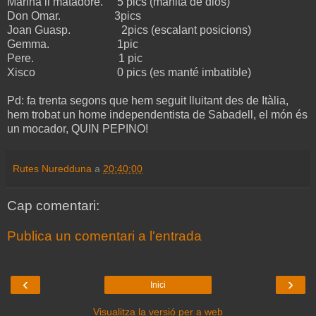
Marina il matadore. 5 pics (manita de dios)
Don Omar. 3pics
Joan Guasp. 2pics (escalant posicions)
Gemma. 1pic
Pere. 1 pic
Xisco 0 pics (es manté imbatible)
Pd: fa trenta segons que hem seguit lluitant des de Itàlia,
hem trobat un home independentista de Sabadell, el món és
un mocador, QUIN PEPINO!
Rutes Nuredduna
a
20:40:00
Cap comentari:
Publica un comentari a l'entrada
‹
›
Inici
Visualitza la versió per a web