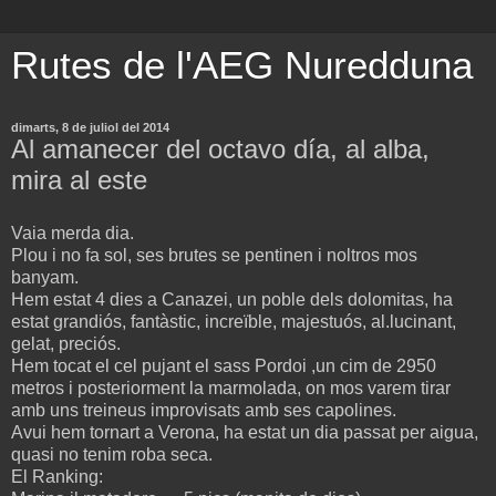
Rutes de l'AEG Nuredduna
dimarts, 8 de juliol del 2014
Al amanecer del octavo día, al alba,
mira al este
Vaia merda dia.
Plou i no fa sol, ses brutes se pentinen i noltros mos
banyam.
Hem estat 4 dies a Canazei, un poble dels dolomitas, ha
estat grandiós, fantàstic, increïble, majestuós, al.lucinant,
gelat, preciós.
Hem tocat el cel pujant el sass Pordoi ,un cim de 2950
metros i posteriorment la marmolada, on mos varem tirar
amb uns treineus improvisats amb ses capolines.
Avui hem tornart a Verona, ha estat un dia passat per aigua,
quasi no tenim roba seca.
El Ranking: