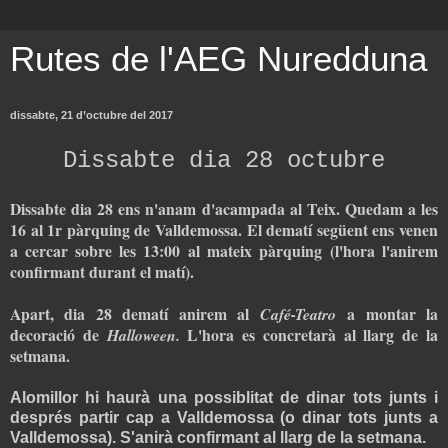
Rutes de l'AEG Nuredduna
dissabte, 21 d’octubre del 2017
Dissabte dia 28 octubre
Dissabte dia 28 ens n'anam d'acampada al Teix. Quedam a les
16 al 1r pàrquing de Valldemossa. El dematí següent ens venen
a cercar sobre les 13:00 al mateix pàrquing (l'hora l'anirem
confirmant durant el matí).
Apart, dia 28 dematí anirem al
a montar la
Café-Teatro
decoració de
L'hora es concretarà al llarg de la
Halloween.
setmana.
Alomillor hi haurà una possiblitat de dinar tots junts i
després partir cap a Valldemossa (o dinar tots junts a
Valldemossa). S'anirà confirmant al llarg de la setmana.