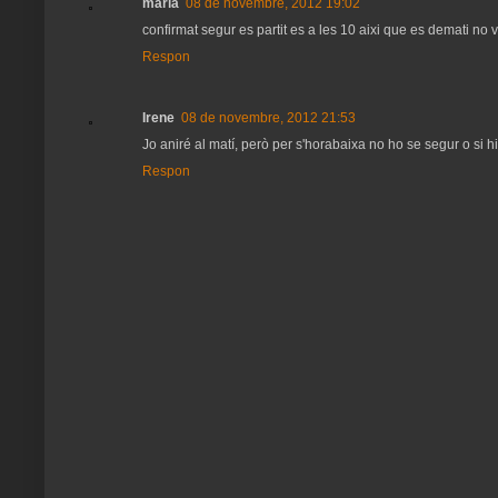
maria
08 de novembre, 2012 19:02
confirmat segur es partit es a les 10 aixi que es demati n
Respon
Irene
08 de novembre, 2012 21:53
Jo aniré al matí, però per s'horabaixa no ho se segur o si h
Respon