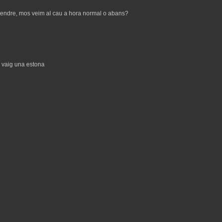
o vendre, mos veim al cau a hora normal o abans?
i vaig una estona