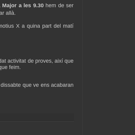
 Major a les 9.30
hem de ser
r allà.
 motius X a quina part del matí
t activitat de proves, així que
que feim.
, dissabte que ve ens acabaran