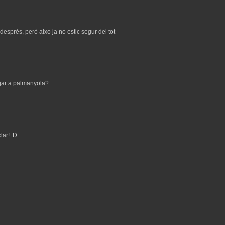
després, però aixo ja no estic segur del tot
jar a palmanyola?
lar! :D