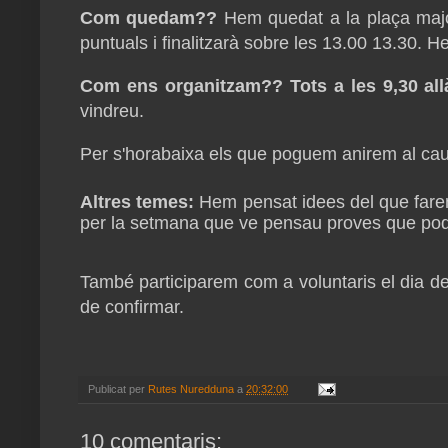
Com quedam??
Hem quedat a la plaça maj
puntuals i finalitzarà sobre les 13.00 13.30. He
Com ens organitzam??
Tots a les 9,30 all
vindreu.
Per s'horabaixa els que poguem anirem al cau 
Altres temes:
Hem pensat idees del que farem
per la setmana que ve pensau proves que poden
També participarem com a voluntaris el dia d
de confirmar.
Publicat per
Rutes Nuredduna
a
20:32:00
10 comentaris: