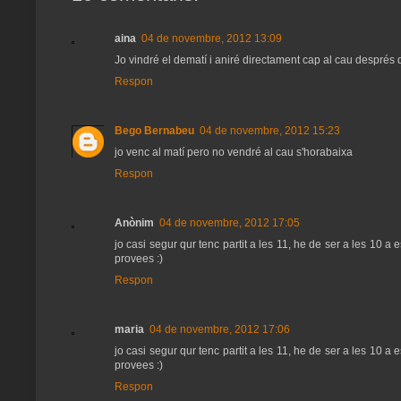
aina
04 de novembre, 2012 13:09
Jo vindré el dematí i aniré directament cap al cau després d
Respon
Bego Bernabeu
04 de novembre, 2012 15:23
jo venc al matí pero no vendré al cau s'horabaixa
Respon
Anònim
04 de novembre, 2012 17:05
jo casi segur qur tenc partit a les 11, he de ser a les 10 a
provees :)
Respon
maria
04 de novembre, 2012 17:06
jo casi segur qur tenc partit a les 11, he de ser a les 10 a
provees :)
Respon