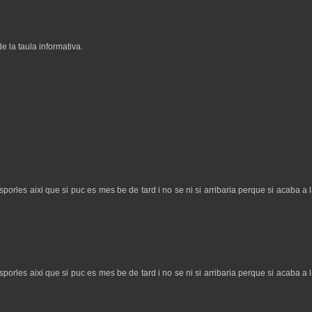
e la taula informativa.
 esporles aixi que si puc es mes be de tard i no se ni si arribaria perque si acaba a
 esporles aixi que si puc es mes be de tard i no se ni si arribaria perque si acaba a