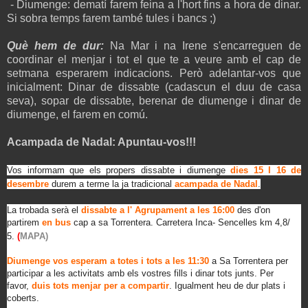
- Diumenge: dematí farem feina a l'hort fins a hora de dinar.
Si sobra temps farem també tules i bancs ;)
Què hem de dur:
Na Mar i na Irene s'encarreguen de
coordinar el menjar i tot el que te a veure amb el cap de
setmana esperarem indicacions. Però adelantar-vos que
inicialment: Dinar de dissabte (cadascun el duu de casa
seva), sopar de dissabte, berenar de diumenge i dinar de
diumenge, el farem en comú.
Acampada de Nadal: Apuntau-vos!!!
Vos informam que els propers dissabte i diumenge
dies 15 I 16 de
desembre
durem a terme la ja tradicional
acampada de Nadal
.
La trobada serà el
dissabte a l' Agrupament a les 16:00
des d'on
partirem
en bus
cap a sa Torrentera. Carretera Inca- Sencelles km 4,8/
5.
(
MAPA)
Diumenge vos esperam a totes i tots a les 11:30
a Sa Torrentera per
participar a les activitats amb els vostres fills i dinar tots junts. Per
favor,
duis tots menjar per a compartir
. Igualment heu de dur plats i
coberts.