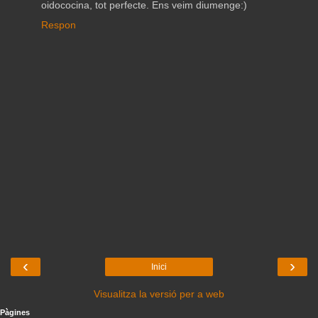
oidococina, tot perfecte. Ens veim diumenge:)
Respon
‹
›
Inici
Visualitza la versió per a web
Pàgines