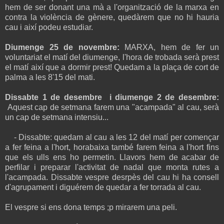
hem de ser donant una mà a l'organització de la marxa en
contra la violència de gènere, quedàrem que no hi hauria
cau i així podeu estudiar.
Diumenge 25 de novembre:
MARXA, hem de fer un
voluntariat el matí del diumenge, l'hora de trobada serà prest
el matí així que a dormir prest! Quedam a la plaça de cort de
palma a les 8'15 del mati.
Dissabte 1 de desembre i diumenge 2 de desembre:
Aquest cap de setmana farem una "acampada" al cau, serà
un cap de setmana intensiu...
- Dissabte: quedam al cau a les 12 del matí per començar
a fer feina a l'hort, horabaixa també farem feina a l'hort fins
que els ulls ens ho permetin. Llavors hem de acabar de
perfilar i preparar l'activitat de nadal que monta rutes a
l'acampada. Dissabte vespre desrpès del cau hi ha consell
d'agrupament i diguérem de quedar a fer torrada al cau.
El vespre si ens dona temps ;p mirarem una peli.