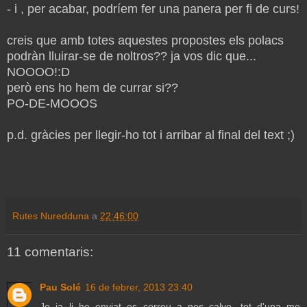
- i , per acabar, podríem fer una panera per fi de curs!
creis que amb totes aquestes propostes els polacs
podràn lluirar-se de noltros?? ja vos dic que...
NOOOO!:D
però ens ho hem de currar si??
PO-DE-MOOOS
p.d. gràcies per llegir-ho tot i arribar al final del text ;)
Rutes Nuredduna
a
22:46:00
11 comentaris:
Pau Solé
16 de febrer, 2013 23:40
Jo ja li he enviat es correu a nes calvo, tot d'una me