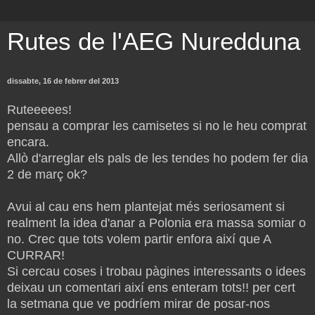
Rutes de l'AEG Nuredduna
dissabte, 16 de febrer del 2013
Ruteeeees!
pensau a comprar les camisetes si no le heu comprat
encara.
Allò d'arreglar els pals de les tendes ho podem fer dia
2 de març ok?
Avui al cau ens hem plantejat més seriosament si
realment la idea d'anar a Polonia era massa somiar o
no. Crec que tots volem partir enfora així que A
CURRAR!
Si cercau coses i trobau pàgines interessants o idees
deixau un comentari així ens enteram tots!! per cert
la setmana que ve podríem mirar de posar-nos