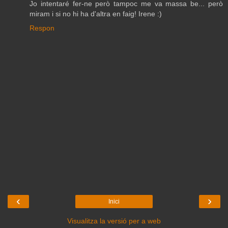
Jo intentaré fer-ne però tampoc me va massa be... però
miram i si no hi ha d'altra en faig! Irene :)
Respon
‹
›
Inici
Visualitza la versió per a web