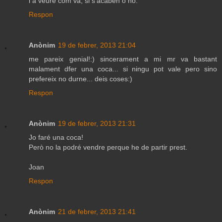
i a veure com va, si s'acaben o no.
Respon
Anònim
19 de febrer, 2013 21:04
me pareix genial!:) sincerament a mi mr va bastant
malament dfer una coca... si ningu pot vale pero sino
prefereix no durne... deis coses:)
Respon
Anònim
19 de febrer, 2013 21:31
Jo faré una coca!
Però no la podré vendre perque he de partir prest.
Joan
Respon
Anònim
21 de febrer, 2013 21:41