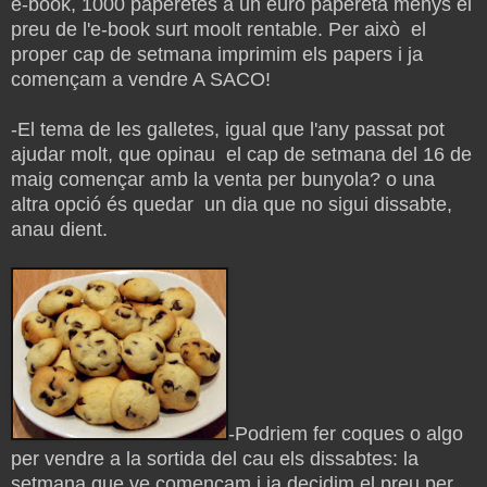
e-book, 1000 paperetes a un euro papereta menys el
preu de l'e-book surt moolt rentable. Per això el
proper cap de setmana imprimim els papers i ja
començam a vendre A SACO!
-El tema de les galletes, igual que l'any passat pot
ajudar molt, que opinau el cap de setmana del 16 de
maig començar amb la venta per bunyola? o una
altra opció és quedar un dia que no sigui dissabte,
anau dient.
-Podriem fer coques o algo
per vendre a la sortida del cau els dissabtes: la
setmana que ve començam i ja decidim el preu per